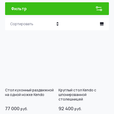
Фильтр
Сортировать
Цена - убывание
Цена - возрастание
Название - Я-А
Название - А-Я
Стол кухонный раздвижной
Круглый стол Kendo с
на одной ножке Kendo
шпонированной
столешницей
77 000
92 400
руб.
руб.