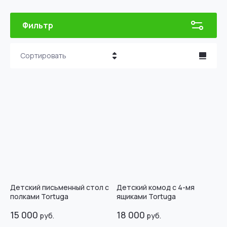
Фильтр
Сортировать
Цена - убывание
Цена - возрастание
Название - Я-А
Название - А-Я
Детский письменный стол с
Детский комод с 4-мя
полками Tortuga
ящиками Tortuga
15 000
18 000
руб.
руб.