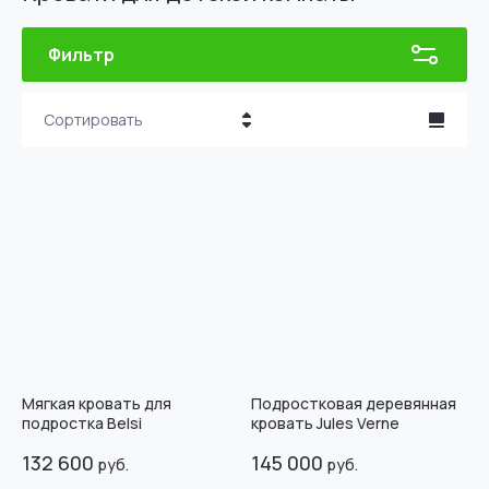
Фильтр
Сортировать
Цена - убывание
Цена - возрастание
Название - Я-А
Название - А-Я
Мягкая кровать для
Подростковая деревянная
подростка Belsi
кровать Jules Verne
132 600
145 000
руб.
руб.