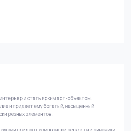
интерьер и стать ярким арт-объектом,
елие и придает ему богатый, насыщенный
ски резных элементов.
ожками придают композиции лёгкости и динамики.