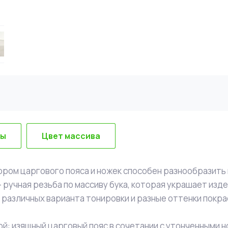
вы
Цвет массива
ором царгового пояса и ножек способен разнообразить 
ручная резьба по массиву бука, которая украшает изд
 различных варианта тонировки и разные оттенки покра
й: изящный царговый пояс в сочетании с утонченными н