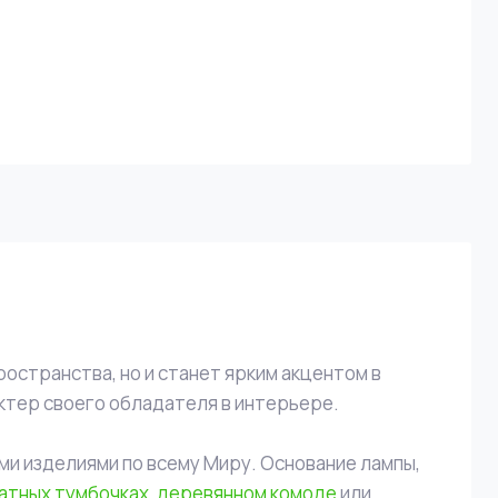
ространства, но и станет ярким акцентом в
ктер своего обладателя в интерьере.
ми изделиями по всему Миру. Основание лампы,
атных тумбочках
,
деревянном комоде
или