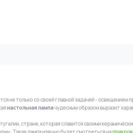
ся не только со своей главной задачей - освещением п
кая
настольная лампа
чудесным образом выразит хара
тугалии, стране, которая славится своими керамически
орму. Такая лампа изящно будет смотреться на
прикров