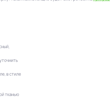
сный,
уточнить
е, в стиле
ой тканью