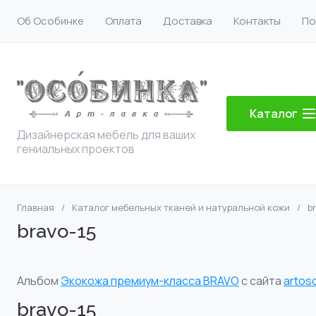
Об Особинке
Оплата
Доставка
Контакты
По
Каталог
Дизайнерская мебель для ваших
гениальных проектов
Главная
/
Каталог мебельных тканей и натуральной кожи
/
b
bravo-15
Альбом
Экокожа премиум-класса BRAVO
с сайта
artos
bravo-15