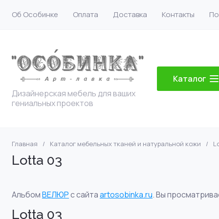
Об Особинке
Оплата
Доставка
Контакты
По
Каталог
Дизайнерская мебель для ваших
гениальных проектов
Главная
/
Каталог мебельных тканей и натуральной кожи
/
L
Lotta 03
Альбом
ВЕЛЮР
с сайта
artosobinka.ru
. Вы просматрива
Lotta 03