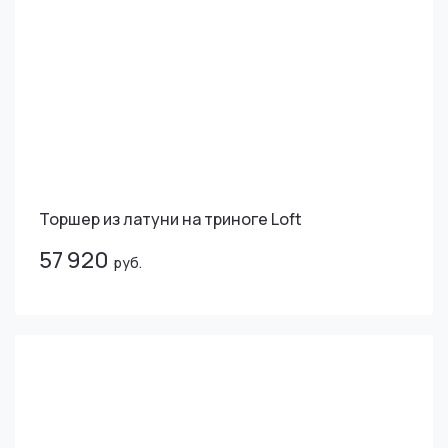
Торшер из латуни на триноге Loft
57 920
руб.