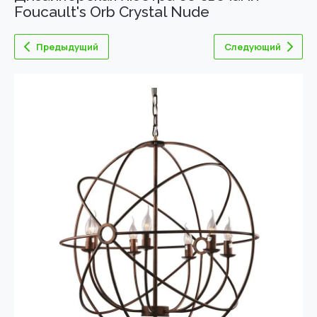
Foucault's Orb Crystal Nude
Предыдущий
Следующий