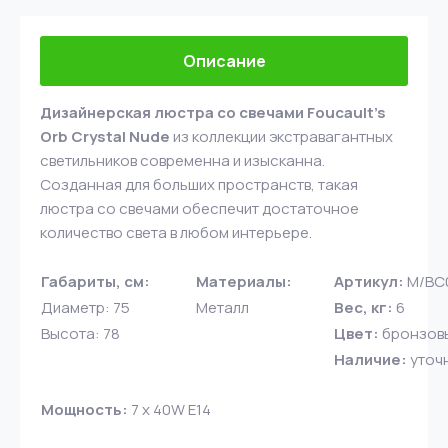
Описание
Дизайнерская люстра со свечами Foucault's
Orb Crystal Nude
из коллекции экстравагантных
светильников современна и изысканна.
Созданная для больших пространств, такая
люстра со свечами обеспечит достаточное
количество света в любом интерьере.
Габариты, см:
Материалы:
Артикул:
M/BC
Диаметр: 75
Металл
Вес, кг:
6
Высота: 78
Цвет:
бронзов
Наличие:
уточ
Мощность:
7 x 40W E14