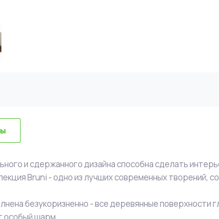
вы
ьного и сдержанного дизайна способна сделать интерь
екция Bruni - одно из лучших современных творений, со
лнена безукоризненно - все деревянные поверхности г
ют особый шарм.