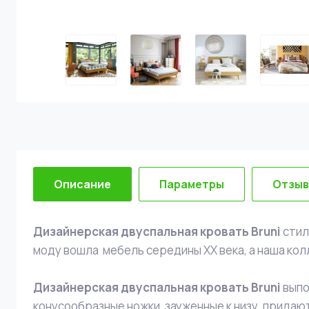
Описание
Параметры
Отзы
Дизайнерская двуспальная кровать Bruni
стил
моду вошла мебель середины ХХ века, а наша колл
Дизайнерская двуспальная кровать Bruni
выпо
конусообразные ножки, зауженные к низу, прида